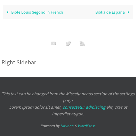
Bible Louis Segond in French
Biblia de España
Right Sidebar
This text can be changed from the Miscellaneous section of the settings
page.
Lorem ipsum
dolor sit amet,
consectetur adipiscing
elit, cras ut
imperdiet augue.
Powered by
Nirvana
&
WordPress.