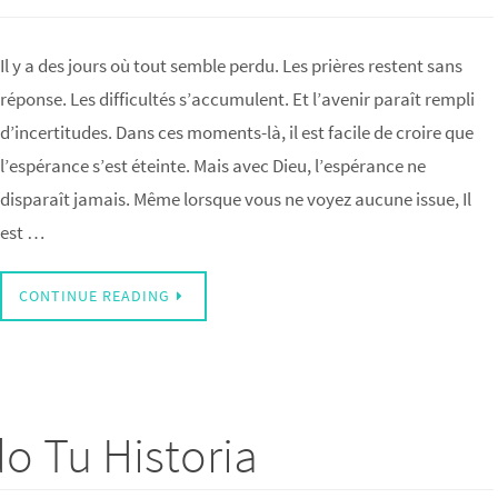
Il y a des jours où tout semble perdu. Les prières restent sans
réponse. Les difficultés s’accumulent. Et l’avenir paraît rempli
d’incertitudes. Dans ces moments-là, il est facile de croire que
l’espérance s’est éteinte. Mais avec Dieu, l’espérance ne
disparaît jamais. Même lorsque vous ne voyez aucune issue, Il
est …
CONTINUE READING
o Tu Historia