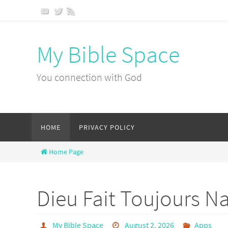
Skip
to
content
My Bible Space
You connection with God
Skip
HOME
PRIVACY POLICY
to
content
Home Page
Dieu Fait Toujours Na
My Bible Space
August 2, 2026
Apps